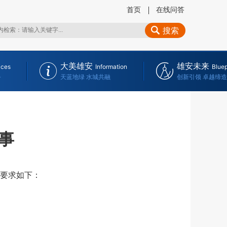
首页
在线问答
搜索
大美雄安
雄安未来
ices
Information
Bluep
务
天蓝地绿 水城共融
创新引领 卓越缔造
事
要求如下：