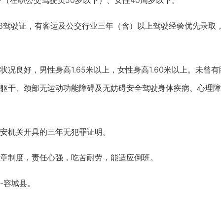
在职公交驾驶员50岁以下）、女性40周岁以下。
3驾驶证，有客运及公交行业三年（含）以上驾驶经验优先录取
良好，男性身高1.65米以上，女性身高1.60米以上。未曾
躯干、颈部无运动功能障碍及无妨碍安全驾驶身体疾病、心理障
机关开具的三年无犯罪证明。
制度，责任心强，吃苦耐劳，能适应倒班。
-容城县。