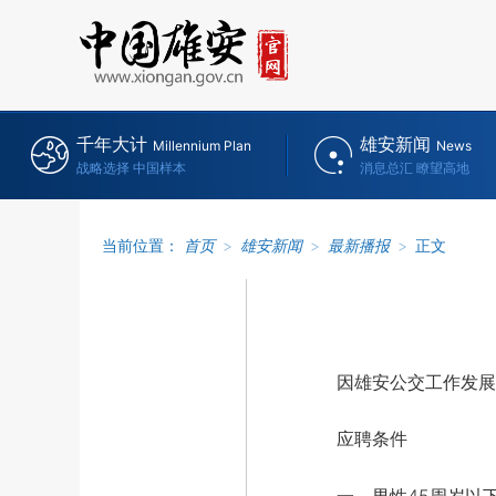
千年大计
雄安新闻
Millennium Plan
News
战略选择 中国样本
消息总汇 瞭望高地
当前位置：
首页
>
雄安新闻
>
最新播报
>
正文
因雄安公交工作发展需
应聘条件