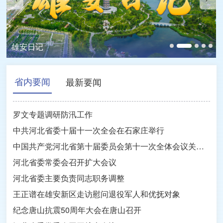
当古诗照进现实，来留村码头邂逅“映日荷
当古诗照进现实，来留村码头邂逅“映日荷
花”
“美丽河北”系列短视频
雄安日记
不容错过！雄安这场大赛精彩瞬间→
飞阅中国丨雄安新区南河枢纽夏日风光
花”
“美丽河北”系列短视频
省内要闻
最新要闻
罗文专题调研防汛工作
中共河北省委十届十一次全会在石家庄举行
中国共产党河北省第十届委员会第十一次全体会议关于召开中国共产党河北省第十一次代表大会的决议
河北省委常委会召开扩大会议
河北省委主要负责同志职务调整
王正谱在雄安新区走访慰问退役军人和优抚对象
纪念唐山抗震50周年大会在唐山召开