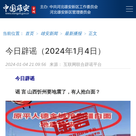
当前位置：
首页
>
雄安新闻
>
最新播报
>
正文
今日辟谣（2024年1月4日）
来源：
互联网联合辟谣平台
2024-01-04 21:09:56
今日辟谣
谣 言 山西忻州要地震了，有人抢白面？