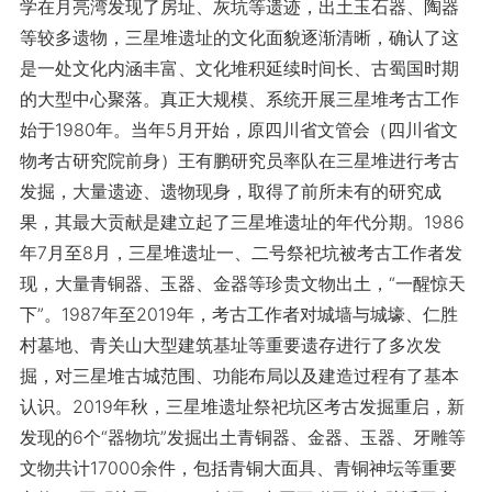
学在月亮湾发现了房址、灰坑等遗迹，出土玉石器、陶器
等较多遗物，三星堆遗址的文化面貌逐渐清晰，确认了这
是一处文化内涵丰富、文化堆积延续时间长、古蜀国时期
的大型中心聚落。真正大规模、系统开展三星堆考古工作
始于1980年。当年5月开始，原四川省文管会（四川省文
物考古研究院前身）王有鹏研究员率队在三星堆进行考古
发掘，大量遗迹、遗物现身，取得了前所未有的研究成
果，其最大贡献是建立起了三星堆遗址的年代分期。1986
年7月至8月，三星堆遗址一、二号祭祀坑被考古工作者发
现，大量青铜器、玉器、金器等珍贵文物出土，“一醒惊天
下”。1987年至2019年，考古工作者对城墙与城壕、仁胜
村墓地、青关山大型建筑基址等重要遗存进行了多次发
掘，对三星堆古城范围、功能布局以及建造过程有了基本
认识。2019年秋，三星堆遗址祭祀坑区考古发掘重启，新
发现的6个“器物坑”发掘出土青铜器、金器、玉器、牙雕等
文物共计17000余件，包括青铜大面具、青铜神坛等重要