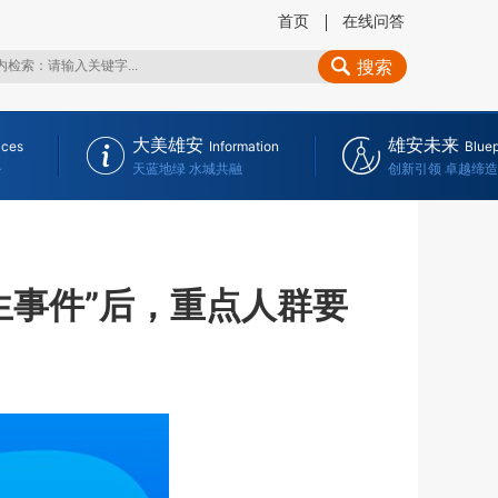
首页
在线问答
搜索
大美雄安
雄安未来
ices
Information
Bluep
务
天蓝地绿 水城共融
创新引领 卓越缔造
生事件”后，重点人群要