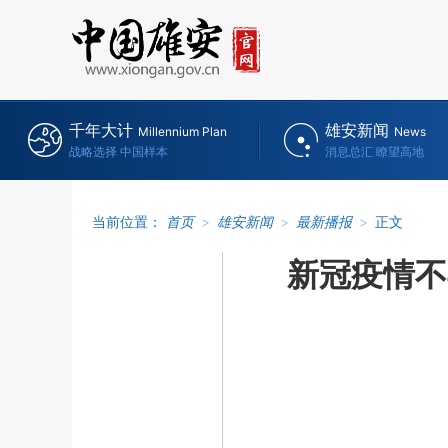
千年大计
雄安新闻
Millennium Plan
News
战略选择 中国样本
消息总汇 瞭望高地
当前位置：
首页
>
雄安新闻
>
最新播报
>
正文
新冠疫情不