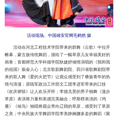
活动现场。中国雄安官网毛鹤然 摄
活动在河北工程技术学院带来的群舞《云歌》中拉开
帷幕，蒙古族传统舞蹈，描绘了一幅草原儿女幸福美好的
画卷；首都师范大学科德学院耿婕妤倾情演唱的《我和我
的祖国》振奋人心；北京歌剧舞剧院、四川省歌舞剧院带
来的双人舞《爱的火把节》让观众感受到了彝族青年的热
情与浪漫；原陆军政治工作部文工团李进军带来的口技
《欢庆锣鼓》让人欢乐开怀；李德戈景的男子独舞《漫步
草原》表演将力量和美感完美融合；呼斯楞表演的《鸿
雁》《候鸟》独唱将观众带向辽阔的草原，感受到了草原
之美；中央民族大学舞蹈学院李美静婀娜多姿的舞蹈《紫