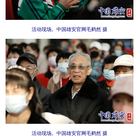
活动现场。中国雄安官网毛鹤然 摄
活动现场。中国雄安官网毛鹤然 摄