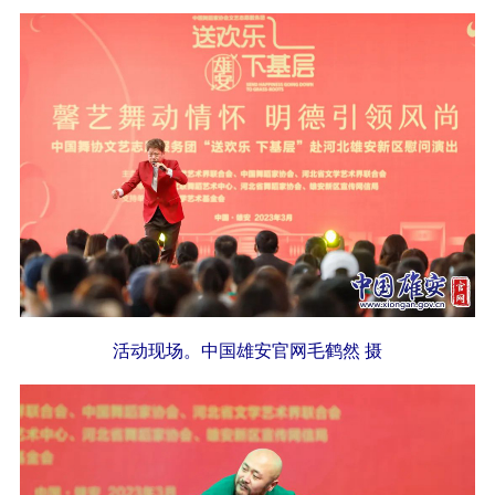
活动现场。中国雄安官网毛鹤然 摄