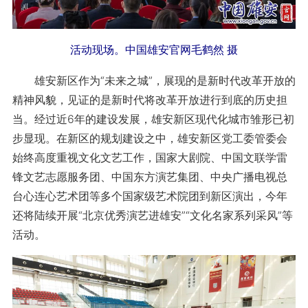
活动现场。中国雄安官网毛鹤然 摄
雄安新区作为“未来之城”，展现的是新时代改革开放的
精神风貌，见证的是新时代将改革开放进行到底的历史担
当。经过近6年的建设发展，雄安新区现代化城市雏形已初
步显现。在新区的规划建设之中，雄安新区党工委管委会
始终高度重视文化文艺工作，国家大剧院、中国文联学雷
锋文艺志愿服务团、中国东方演艺集团、中央广播电视总
台心连心艺术团等多个国家级艺术院团到新区演出，今年
还将陆续开展“北京优秀演艺进雄安”“文化名家系列采风”等
活动。