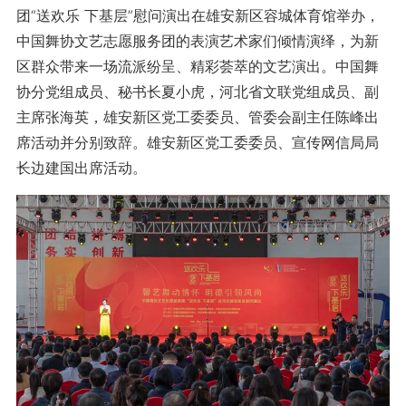
团“送欢乐 下基层”慰问演出在雄安新区容城体育馆举办，
中国舞协文艺志愿服务团的表演艺术家们倾情演绎，为新
区群众带来一场流派纷呈、精彩荟萃的文艺演出。中国舞
协分党组成员、秘书长夏小虎，河北省文联党组成员、副
主席张海英，雄安新区党工委委员、管委会副主任陈峰出
席活动并分别致辞。雄安新区党工委委员、宣传网信局局
长边建国出席活动。