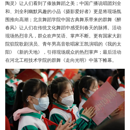
陶灵》让人们看到了傣族舞蹈之美；中国广播说唱团刘全
和、刘全利幽默风趣的小品《摄影爱好者》更是将现场氛
围推向高潮；北京舞蹈学院中国古典舞系带来的群舞《醉
春风》让人们在传统文化舞蹈中感受到春天的脉搏。活动
现场热烈非凡，群众欢声笑语、掌声不断。更有国家大剧
院驻院歌剧演员、青年男高音歌唱家王凯演唱的《我的太
阳》《新的天地》，引得现场观众的热烈掌声；最后活动
在河北工程技术学院的群舞《走向光明》中落下帷幕。