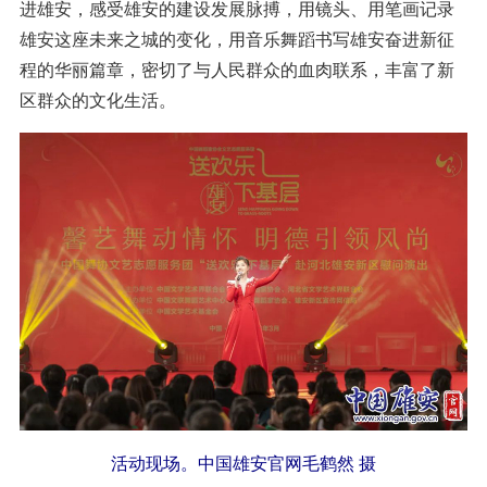
进雄安，感受雄安的建设发展脉搏，用镜头、用笔画记录
雄安这座未来之城的变化，用音乐舞蹈书写雄安奋进新征
程的华丽篇章，密切了与人民群众的血肉联系，丰富了新
区群众的文化生活。
活动现场。中国雄安官网毛鹤然 摄