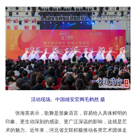
活动现场。中国雄安官网毛鹤然 摄
张海英表示，歌舞是形象语言，容易给人具体鲜明的
印象、更生动深刻的感染、更广泛深远的影响，这就是艺
术的魅力。近年来，河北省文联积极推动各类艺术团体走