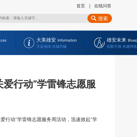
首页
在线问答
搜索
大美雄安
雄安未来
ices
Information
Bluep
务
天蓝地绿 水城共融
创新引领 卓越缔造
关爱行动”学雷锋志愿服
爱行动”学雷锋志愿服务周活动，迅速掀起“学