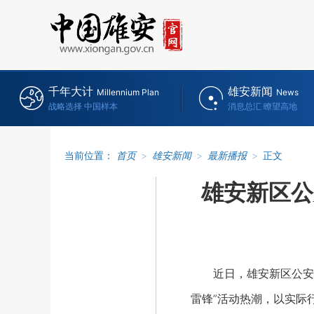
千年大计
雄安新闻
Millennium Plan
News
战略选择 中国样本
消息总汇 瞭望高地
当前位置：
首页
>
雄安新闻
>
最新播报
>
正文
雄安新区公
近日，雄安新区公安局开
雷锋”活动热潮，以实际