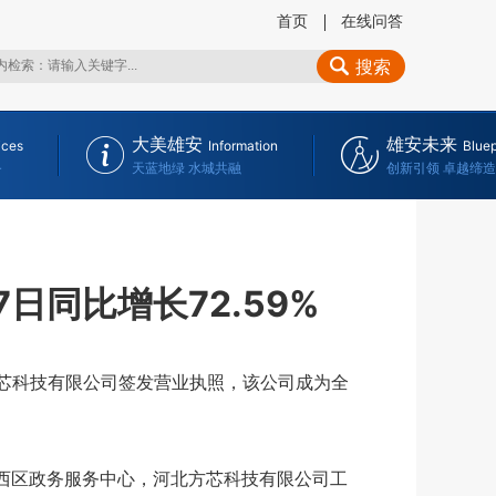
首页
在线问答
搜索
大美雄安
雄安未来
ices
Information
Bluep
务
天蓝地绿 水城共融
创新引领 卓越缔造
日同比增长72.59%
芯科技有限公司签发营业执照，该公司成为全
西区政务服务中心，河北方芯科技有限公司工