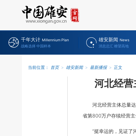
千年大计
雄安新闻
Millennium Plan
News
战略选择 中国样本
消息总汇 瞭望高地
当前位置：
首页
>
雄安新闻
>
最新播报
>
正文
河北经营主
河北经营主体总量达80
省第800万户存续经营
“挺幸运的，见证了河北