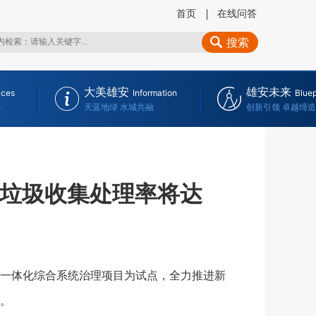
首页
在线问答
搜索
大美雄安
雄安未来
ices
Information
Bluep
务
天蓝地绿 水城共融
创新引领 卓越缔造
村垃圾收集处理率将达
一体化综合系统治理项目为试点，全力推进新
。