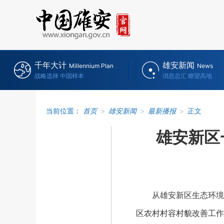
千年大计
雄安新闻
Millennium Plan
News
战略选择 中国样本
消息总汇 瞭望高地
当前位置：
首页
>
雄安新闻
>
最新播报
>
正文
雄安新区
从雄安新区生态环境局
区农村村容村貌改善工作