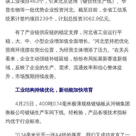
谈工业项目463个，引来北京达博（键合丝生产线）、华
普生物等一批优势企业投资河北。截至目前，全省工信系
统累计签约项目239个，计划总投资3062.9亿元。
有了产业链供应链的稳定支撑，河北省工业运行平
稳，大、中、小型企业增加值全面增长。“河北坚持把优化
营商环境摆在突出位置，为经营主体增添了活力。”在关兵
看来，企业主动强链补链延链，纷纷布局拓展新赛道新领
域，反映了企业的生产、需求、流通效率和信心整体提
升，市场预期持续改善。
工业结构持续优化，新动能加快培育
4月25日，400吨0.14毫米极薄规格镀锡板从河钢集团
衡板公司镀锡生产车间下线。经检验，产品各项技术指标
均优于行业标准。
“0.14毫米近乎一张A4纸的厚度，我们又成功攻克了一