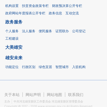
机构设置
扶贫资金政策专栏
财政预决算公开专栏
政府网站年度报表公开专栏
政务信息
互动交流
政务服务
个人服务
法人服务
便民服务
证照联办
公司登记
工程建设
大美雄安
雄安未来
功能定位
行政区划
绿色宜居
智慧城市
入驻机构
关于本站
|
网站声明
|
网站地图
|
联系我们
主办
中共河北雄安新区工作委员会 河北雄安新区管理委员会
Copyright ©
2017 - 2026
www.xiongan.gov.cn All Rights Reserved.