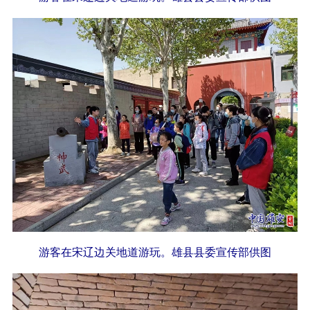
游客在宋辽边关地道游玩。雄县县委宣传部供图