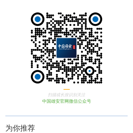
扫描或长按识别关注
中国雄安官网微信公众号
为你推荐