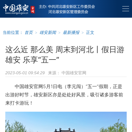
当前位置：
首页
>
雄安新闻
>
最新播报
>
正文
这么近 那么美 周末到河北丨假日游
雄安 乐享“五一”
来源：
中国雄安官网
2023-05-01 09:54:29
中国雄安官网5月1日电（李元闯）“五一”假期，正是
出游好时节，雄安新区亦是处处好风景，吸引诸多游客前
来打卡游玩！