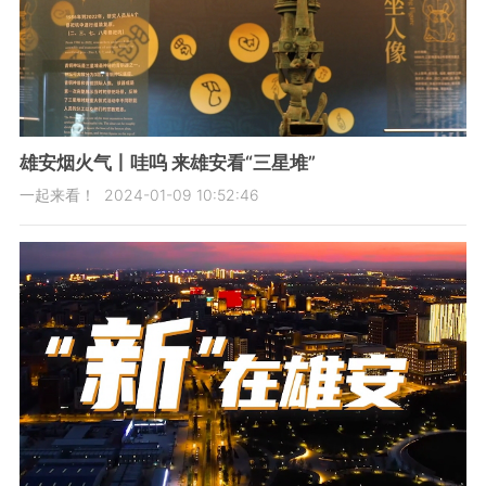
雄安烟火气丨哇呜 来雄安看“三星堆”
一起来看！
2024-01-09 10:52:46