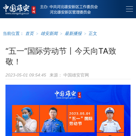
当前位置：
首页
>
雄安新闻
>
最新播报
>
正文
“五一”国际劳动节丨今天向TA致
敬！
来源：
中国雄安官网
2023-05-01 09:54:45