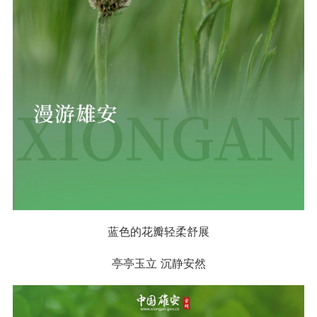
蓝色的花瓣轻柔舒展
亭亭玉立 沉静安然