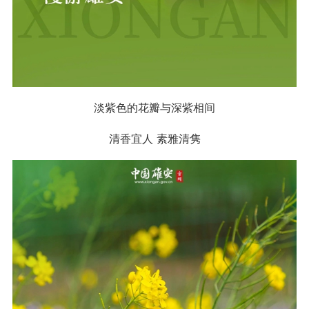
淡紫色的花瓣与深紫相间
清香宜人 素雅清隽