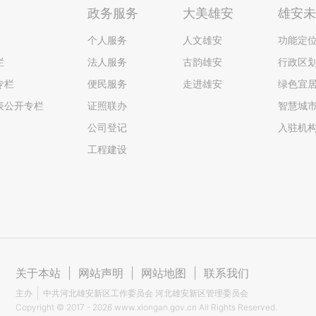
政务服务
大美雄安
雄安
个人服务
人文雄安
功能定
栏
法人服务
古韵雄安
行政区
专栏
便民服务
走进雄安
绿色宜
表公开专栏
证照联办
智慧城
公司登记
入驻机
工程建设
关于本站
|
网站声明
|
网站地图
|
联系我们
主办
中共河北雄安新区工作委员会 河北雄安新区管理委员会
Copyright ©
2017 - 2026
www.xiongan.gov.cn All Rights Reserved.