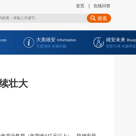
首页
在线问答
搜索
大美雄安
雄安未来
ices
Information
Bluep
务
天蓝地绿 水城共融
创新引领 卓越缔造
续壮大
特色产业集群（年营收5亿元以上），除雄安新