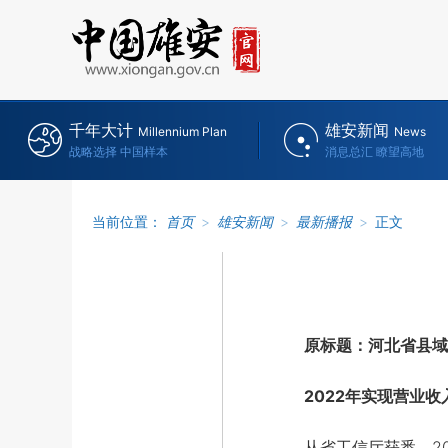
千年大计
雄安新闻
Millennium Plan
News
战略选择 中国样本
消息总汇 瞭望高地
当前位置：
首页
>
雄安新闻
>
最新播报
>
正文
原标题：河北省县域
2022年实现营业收入3
从省工信厅获悉，202