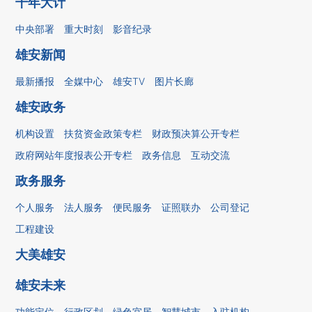
千年大计
中央部署
重大时刻
影音纪录
雄安新闻
最新播报
全媒中心
雄安TV
图片长廊
雄安政务
机构设置
扶贫资金政策专栏
财政预决算公开专栏
政府网站年度报表公开专栏
政务信息
互动交流
政务服务
个人服务
法人服务
便民服务
证照联办
公司登记
工程建设
大美雄安
雄安未来
功能定位
行政区划
绿色宜居
智慧城市
入驻机构