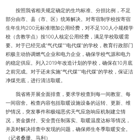
按照我省相关规定确定的生均标准、分担比例，不足
部分由市、县（市、区）统筹解决。对寄宿制学校按寄宿
生年生均200元标准增加公用经费，对不足100人小规模学
校（含教学点）按100人核定公用经费，满足学校取暖需
要。对于已经完成“气代煤”“电代煤”的学校，教育行政部门
积极主动协调燃气企业和电力企业，确保学校气源和电力
的稳定供应。列入2019年改造计划的学校，确保在10月底
之前完成。对于还未实施“气代煤”“电代煤”的学校，保证洁
净煤兜底，进行清洁取暖。
我省将开展全面排查，要求学校查到每一间教室、每
一间宿舍。检查内容包括取暖设施设备的运转、更新、维
护情况，突发事件和极端恶劣天气应急响应机制建立情
况，资金拨付、安全责任制落实、取暖温度达标等情况，
并及时解决排查中发现的问题，确保师生冬季取暖安全。
（记者桑珊、马利）