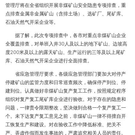
管理厅将在全省组织开展非煤矿山安全隐患专项排查，重
点排查金属非金属矿山（含排土场）、选矿厂、尾矿库、
石油天然气开采企业等。
据了解，此次专项排查中，各市对重点非煤矿山企业
全覆盖排查，对单班入井30人及以上的地下矿山、边坡高
度200米及以上的露天矿山、生产运行的三等及以上尾矿
库、石油天然气开采企业进行全面排查。
省应急管理厅要求，各级应急管理部门要加大对停产
停建矿山的监管力度和日常巡查频次，确保停产到位、停
建到位。认真做好非煤矿山复产复工工作，按照规定程序
组织对复产复工尾矿库企业进行验收。对于存在的隐患和
问题，一律责令限期整改，坚决做到合格一个复产复工一
个。未下达复产复工意见之前，非煤矿山一律不得擅自开
工恢复生产和建设。对在验收工作中降低标准、把关不
严、弄虚作假而发生事故的，严肃追究相关人员的责任。