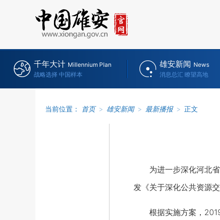
千年大计
雄安新闻
Millennium Plan
News
战略选择 中国样本
消息总汇 瞭望高地
当前位置：
首页
>
雄安新闻
>
最新播报
>
正文
为进一步深化河北省公
发《关于深化公共资源交
根据实施方案，201