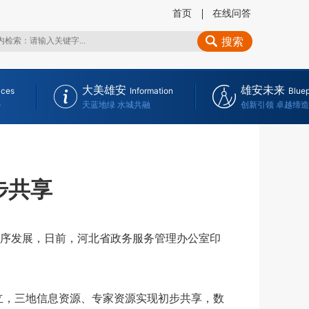
首页
在线问答
搜索
大美雄安
雄安未来
ices
Information
Bluep
务
天蓝地绿 水城共融
创新引领 卓越缔造
步共享
序发展，日前，河北省政务服务管理办公室印
立，三地信息资源、专家资源实现初步共享，数