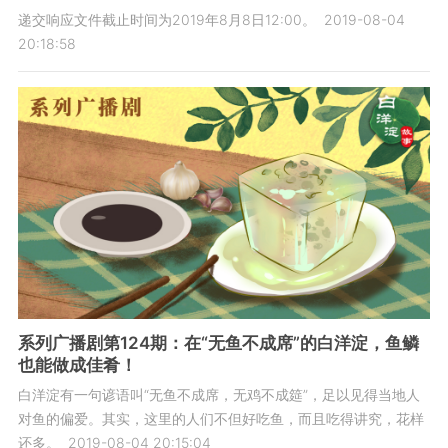
递交响应文件截止时间为2019年8月8日12:00。
2019-08-04
20:18:58
系列广播剧第124期：在“无鱼不成席”的白洋淀，鱼鳞
也能做成佳肴！
白洋淀有一句谚语叫“无鱼不成席，无鸡不成筵”，足以见得当地人
对鱼的偏爱。其实，这里的人们不但好吃鱼，而且吃得讲究，花样
还多。
2019-08-04 20:15:04