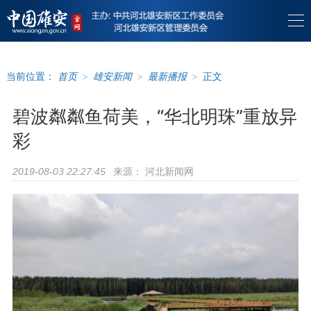
当前位置：
首页
>
雄安新闻
>
最新播报
>
正文
碧波粼粼鱼荷美，“华北明珠”重放异
彩
来源：
河北新闻网
2019-08-03 22:27:45