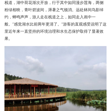
栈道，湖中荷花渐次开放，行于其中如同漫步莲海，两侧
粉绿相映，青叶碧波间，溽暑之气顿消。远处林间鸟影绰
约，蝉鸣声声，游人走在栈道之上，如同走入画中一
般。“感觉湖水比前两年更清了。”游客的直观感受说明了这
里近年来一直坚持的环境治理和水生态保护取得了显著效
果。