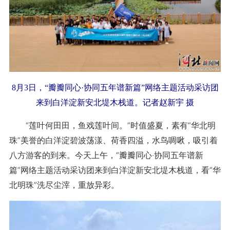
8月3日，“瓣瓣同心·协同五年谱新篇”网络主题活动采访团
来到白洋淀新安北堤木栈道。记者赵新宇 摄
“莲叶何田田，鱼戏莲叶间。”时值盛夏，素有“华北明
珠”美誉的白洋淀碧波荡漾、荷香四溢，水鸟啁啾，吸引着
八方游客的到来。今天上午，“瓣瓣同心·协同五年谱新
篇”网络主题活动采访团来到白洋淀新安北堤木栈道，看“华
北明珠”洗尽尘滓，重放异彩。