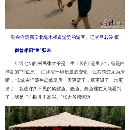
到白洋淀新安北堤木栈道游览的游客。记者吕若汐 摄
似曾相识“鱼”归来
年近七旬的村民张大爷是土生土长的“淀里人”，曾是白
洋淀的“打鱼汉”。白洋淀环境质量的变化，让其感受尤为清
晰，“实施白洋淀生态修复后，天更蓝了，草更绿了、水更
清了，就连许久不见的鳑鲏鱼、鳜鱼、鳡鱼现在又能看到
了，我是打心眼儿里高兴。”张大爷感慨道。