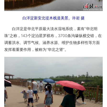
白洋淀新安北堤木栈道美景。许岩 摄
白洋淀是华北平原最大淡水湿地系统，素有“华北明
珠”之称，143个淀泊星罗棋布，3700条沟壕纵横交错，在
调蓄洪水、调节气候、涵养水源、维护生物多样性等方面
发挥着重要作用，被称为“华北之肾”。