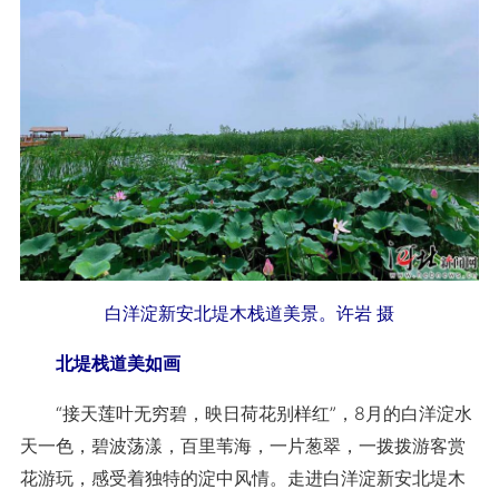
白洋淀新安北堤木栈道美景。许岩 摄
北堤栈道美如画
“接天莲叶无穷碧，映日荷花别样红”，8月的白洋淀水
天一色，碧波荡漾，百里苇海，一片葱翠，一拨拨游客赏
花游玩，感受着独特的淀中风情。走进白洋淀新安北堤木