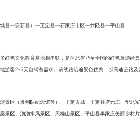
县—安新县）—正定县—石家庄市区—井陉县—平山县
红色文化教育基地相串联，是河北省乃至全国的红色旅游经典
地游客2-5天自驾游需求。该线路沿途景色优美，以高速公路
景区（雁翎队纪念馆等）、正定古城、正定县塔元庄、华北军
梁景区、沕沕水风景区、天桂山景区、平山县李家庄美丽乡村片