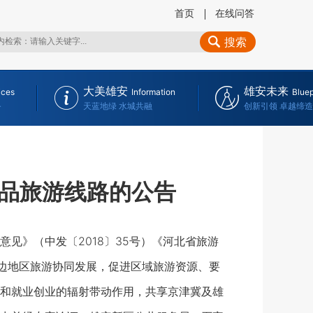
首页
在线问答
搜索
大美雄安
雄安未来
ices
Information
Bluep
务
天蓝地绿 水城共融
创新引领 卓越缔造
品旅游线路的公告
》（中发〔2018〕35号）《河北省旅游
及周边地区旅游协同发展，促进区域旅游资源、要
和就业创业的辐射带动作用，共享京津冀及雄