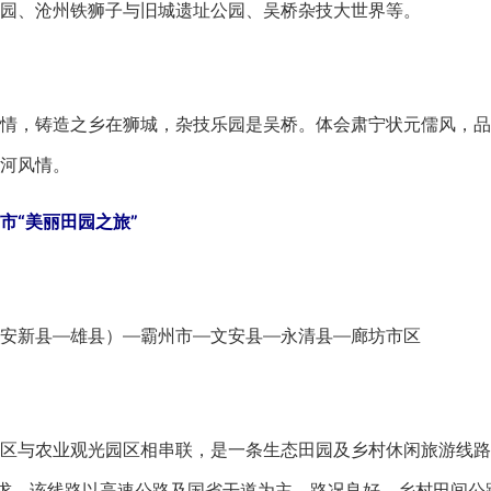
园、沧州铁狮子与旧城遗址公园、吴桥杂技大世界等。
，铸造之乡在狮城，杂技乐园是吴桥。体会肃宁状元儒风，品
河风情。
市“美丽田园之旅”
新县—雄县）—霸州市—文安县—永清县—廊坊市区
与农业观光园区相串联，是一条生态田园及乡村休闲旅游线路
需求。该线路以高速公路及国省干道为主，路况良好，乡村田间公