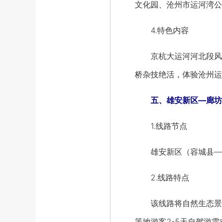
文化园、沧州市运河湾公
4.特色内容
京杭大运河河北段风情
桥杂技绝活，体验沧州运
五、雄安新区—廊坊
1.线路节点
雄安新区（容城县—安
2.线路特点
该线路将自然生态景区
等地游客2-5天自驾游