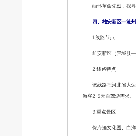
缅怀革命先烈，探寻红
四、雄安新区—沧州
1.线路节点
雄安新区（容城县—安
2.线路特点
该线路把河北省大运河
游客2-5天自驾游需求。
3.重点景区
保府酒文化园、白洋淀