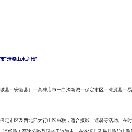
“清凉山水之旅”
县—安新县）—高碑店市一白沟新城—保定市区—涞源县—易
定市区及西北部太行山区串联，适合摄影、避暑等活动。在时
求。该线路以高速公路及国省干道为主，在涞源县及易县路段山路