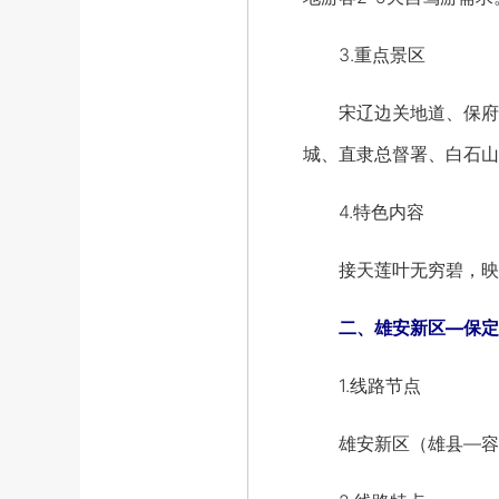
3.重点景区
宋辽边关地道、保府酒
城、直隶总督署、白石山
4.特色内容
接天莲叶无穷碧，映日
二、雄安新区—保定
1.线路节点
雄安新区（雄县—容城