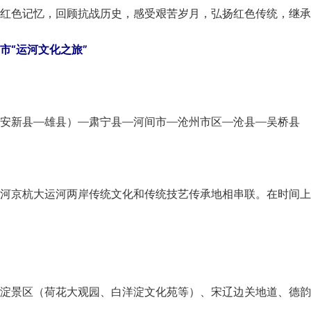
色记忆，回顾抗战历史，感受艰苦岁月，弘扬红色传统，继承
市“运河文化之旅”
新县—雄县）—肃宁县—河间市—沧州市区—沧县—吴桥县
京杭大运河两岸传统文化和传统技艺传承地相串联。在时间上
景区（荷花大观园、白洋淀文化苑等）、宋辽边关地道、德韵