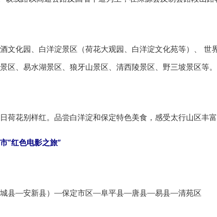
文化园、白洋淀景区（荷花大观园、白洋淀文化苑等）、 世界
景区、易水湖景区、狼牙山景区、清西陵景区、野三坡景区等。
荷花别样红。品尝白洋淀和保定特色美食，感受太行山区丰富
市“红色电影之旅”
县—安新县）—保定市区—阜平县—唐县—易县—清苑区