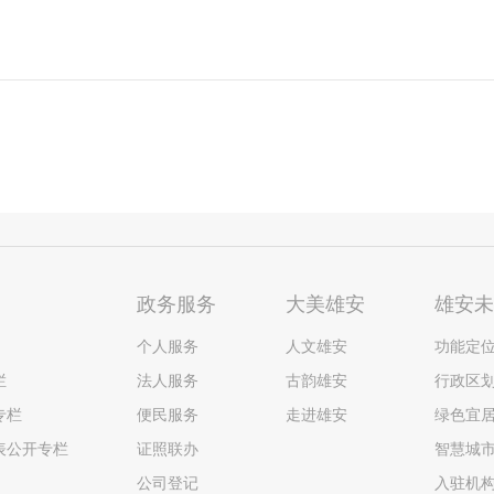
政务服务
大美雄安
雄安
个人服务
人文雄安
功能定
栏
法人服务
古韵雄安
行政区
专栏
便民服务
走进雄安
绿色宜
表公开专栏
证照联办
智慧城
公司登记
入驻机