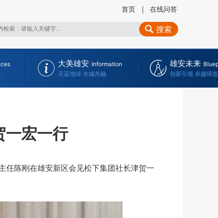
首页
在线问答
搜索
大美雄安
雄安未来
ices
Information
Bluep
务
天蓝地绿 水城共融
创新引领 卓越缔造
贺一宏一行
主任陈刚在雄安新区会见松下集团社长津贺一