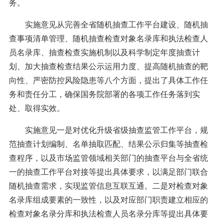
务。
实施意见从完善全省随机抽查工作平台建设、随机抽
查事项清单管理、随机抽查检查对象名录库和执法检查人
员名录库、抽查检查实施机制以及科学制定年度抽查计
划、加大抽查检查结果公示运用力度、提高随机抽查的靶
向性、严密防控风险隐患等八个方面，提出了具体工作任
务和责任分工，确保国务院部署的各项工作任务落到实
处、取得实效。
实施意见一是对优化升级省级抽查监管工作平台，规
范抽查计划编制、名单抽取匹配、结果公示归集等抽查检
查程序，以及市场监管领域相关部门的抽查平台与全省统
一的抽查工作平台对接等提出具体要求，以满足部门联合
随机抽查需求，实现监管信息互联互通。二是对检查对象
名录库组成要素的一致性，以及对应部门职责建立相应的
检查对象名录分库和执法检查人员名录分库等提出具体要