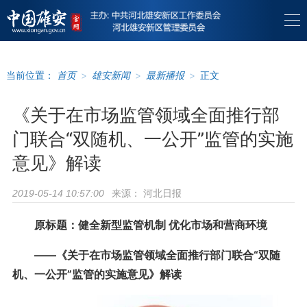
当前位置：
首页
>
雄安新闻
>
最新播报
>
正文
《关于在市场监管领域全面推行部
门联合“双随机、一公开”监管的实施
意见》解读
来源：
河北日报
2019-05-14 10:57:00
原标题：健全新型监管机制 优化市场和营商环境
——《关于在市场监管领域全面推行部门联合“双随
机、一公开”监管的实施意见》解读