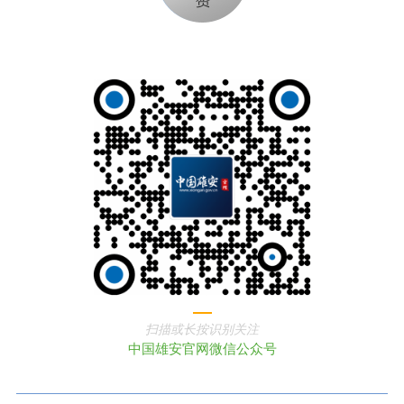
扫描或长按识别关注
中国雄安官网微信公众号