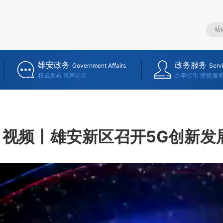
雄安政务
政务服务
Government Affairs
Serv
权威发布 民声前沿
办事指引 便捷服
视频丨雄安新区召开5G创新发