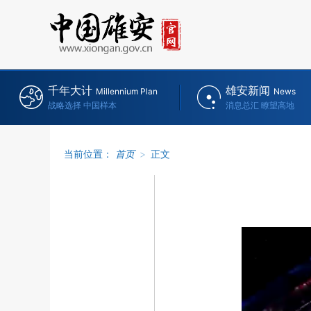
千年大计
雄安新闻
Millennium Plan
News
战略选择 中国样本
消息总汇 瞭望高地
当前位置：
首页
>
正文