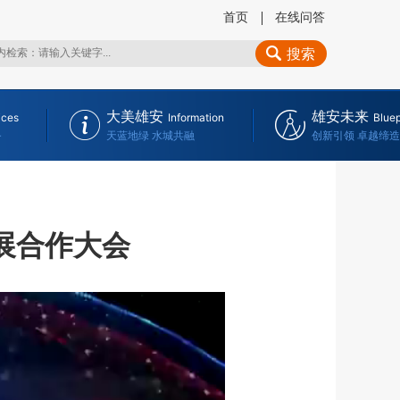
首页
在线问答
搜索
大美雄安
雄安未来
ices
Information
Bluep
务
天蓝地绿 水城共融
创新引领 卓越缔造
展合作大会