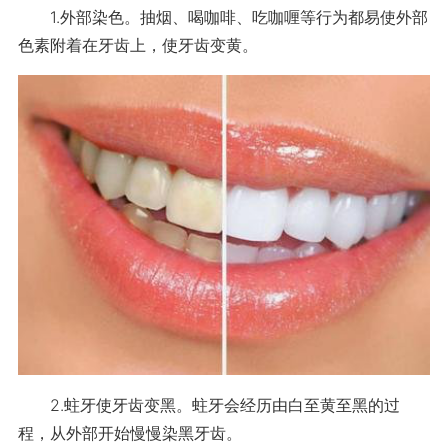
1.外部染色。抽烟、喝咖啡、吃咖喱等行为都易使外部
色素附着在牙齿上，使牙齿变黄。
2.蛀牙使牙齿变黑。蛀牙会经历由白至黄至黑的过
程，从外部开始慢慢染黑牙齿。