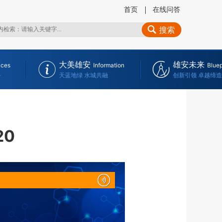
首页
在线问答
搜索
大美雄安
雄安未来
ices
Information
Bluep
务
天蓝地绿 水城共融
创新引领 卓越缔造
20