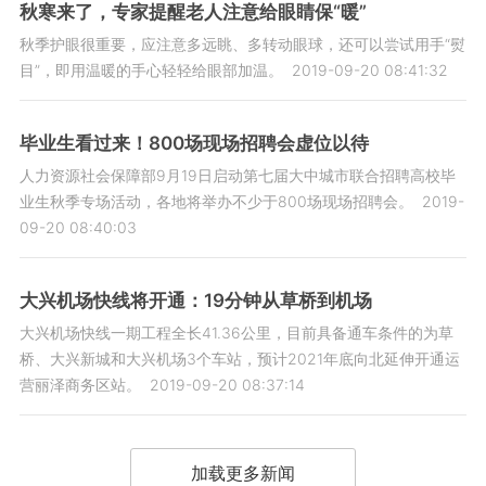
秋寒来了，专家提醒老人注意给眼睛保“暖”
秋季护眼很重要，应注意多远眺、多转动眼球，还可以尝试用手“熨
目”，即用温暖的手心轻轻给眼部加温。
2019-09-20 08:41:32
毕业生看过来！800场现场招聘会虚位以待
人力资源社会保障部9月19日启动第七届大中城市联合招聘高校毕
业生秋季专场活动，各地将举办不少于800场现场招聘会。
2019-
09-20 08:40:03
大兴机场快线将开通：19分钟从草桥到机场
大兴机场快线一期工程全长41.36公里，目前具备通车条件的为草
桥、大兴新城和大兴机场3个车站，预计2021年底向北延伸开通运
营丽泽商务区站。
2019-09-20 08:37:14
加载更多新闻