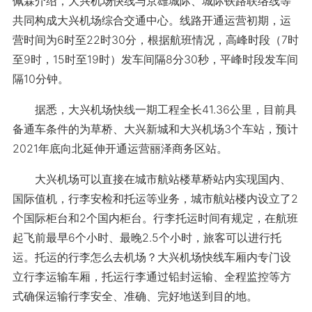
佩霖介绍，大兴机场快线与京雄城际、城际铁路联络线等
共同构成大兴机场综合交通中心。线路开通运营初期，运
营时间为6时至22时30分，根据航班情况，高峰时段（7时
至9时，15时至19时）发车间隔8分30秒，平峰时段发车间
隔10分钟。
据悉，大兴机场快线一期工程全长41.36公里，目前具
备通车条件的为草桥、大兴新城和大兴机场3个车站，预计
2021年底向北延伸开通运营丽泽商务区站。
大兴机场可以直接在城市航站楼草桥站内实现国内、
国际值机，行李安检和托运等业务，城市航站楼内设立了2
个国际柜台和2个国内柜台。行李托运时间有规定，在航班
起飞前最早6个小时、最晚2.5个小时，旅客可以进行托
运。托运的行李怎么去机场？大兴机场快线车厢内专门设
立行李运输车厢，托运行李通过铅封运输、全程监控等方
式确保运输行李安全、准确、完好地送到目的地。