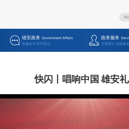
雄安政务
政务服务
Government Affairs
Serv
权威发布 民声前沿
办事指引 便捷服
快闪丨唱响中国 雄安