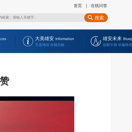
首页
在线问答
搜索
大美雄安
雄安未来
ices
Information
Bluep
务
天蓝地绿 水城共融
创新引领 卓越缔造
礼赞