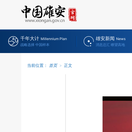
千年大计
雄安新闻
Millennium Plan
News
战略选择 中国样本
消息总汇 瞭望高地
当前位置：
首页
>
正文