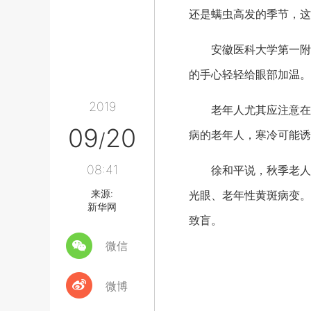
还是螨虫高发的季节，这
安徽医科大学第一附属
的手心轻轻给眼部加温。
2019
老年人尤其应注意在秋
09
20
病的老年人，寒冷可能诱
/
08:41
徐和平说，秋季老人更
来源:
光眼、老年性黄斑病变。
新华网
致盲。
微信
微博