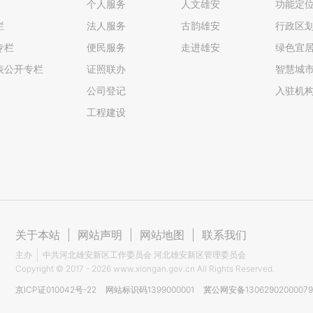
个人服务
人文雄安
功能定
栏
法人服务
古韵雄安
行政区
专栏
便民服务
走进雄安
绿色宜
表公开专栏
证照联办
智慧城
公司登记
入驻机
工程建设
关于本站
|
网站声明
|
网站地图
|
联系我们
主办
中共河北雄安新区工作委员会 河北雄安新区管理委员会
Copyright ©
2017 - 2026
www.xiongan.gov.cn All Rights Reserved.
京ICP证010042号-22
网站标识码1399000001
冀公网安备1306290200007