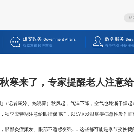
雄安政务
政务服务
Government Affairs
Serv
权威发布 民声前沿
办事指引 便捷服
秋寒来了，专家提醒老人注意给
电（记者屈婷、鲍晓菁）秋风起，气温下降，空气也逐渐干燥起
，秋季应特别注意给眼睛保“暖”，以防诱发眼底疾病急性发作而
眼部炎症频发、眼部不适感变强……这些都可能是季节变换捣