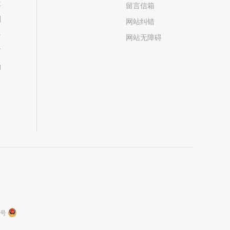
位
留言信箱
划
网站纠错
居
网站无障碍
市
构
9号