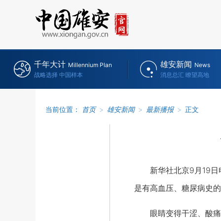
千年大计
雄安新闻
Millennium Plan
News
战略选择 中国样本
消息总汇 瞭望高地
当前位置：
首页
>
雄安新闻
>
最新播报
>
正文
新华社北京9月19日
是有高血压、糖尿病史的
眼睛变得干涩、酸痛，