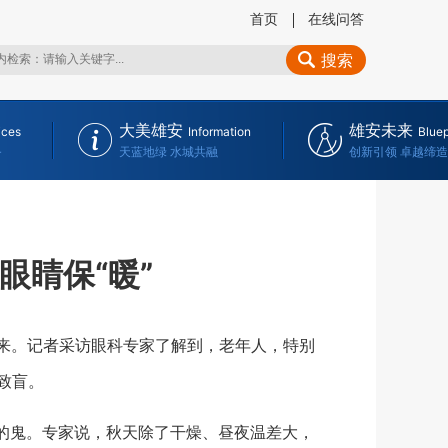
首页
在线问答
搜索
大美雄安
雄安未来
ices
Information
Bluep
务
天蓝地绿 水城共融
创新引领 卓越缔造
眼睛保“暖”
来。记者采访眼科专家了解到，老年人，特别
致盲。
的鬼。专家说，秋天除了干燥、昼夜温差大，