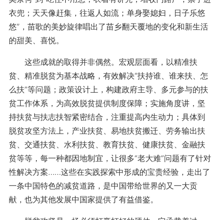
衣兜；天天像赶集，往返人如流；单身娶媳妇，日子乐悠
悠”，苗歌的美妙旋律唱出了苗乡翻天覆地的变化和新生活
的甜美、喜悦。
这些成就的取得并非偶然。宏观层面看，以精准扶
贫、精准脱贫为基本战略，有效解决“扶持谁、谁来扶、怎
么扶”等问题；政策设计上，构建政府主导、多元参与的扶
贫工作体系，为高效脱贫提供制度保障；实施角度讲，坚
持扶贫与扶志扶智紧密结合，注重提高内生动力；具体到
脱贫攻坚方法上，产业扶贫、易地扶贫搬迁、劳务输出扶
贫、交通扶贫、水利扶贫、教育扶贫、健康扶贫、金融扶
贫等等，每一种都因地制宜，让很多“老大难”问题有了针对
性解决方案……这些在实践探索中形成的宝贵经验，走出了
一条中国特色的减贫道路，是中国带给世界的又一大贡
献，也为其他发展中国家提供了有益借鉴。