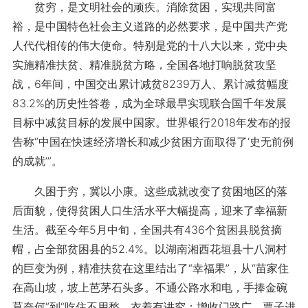
贫穷，是文明社会的顽疾。消除贫困，实现共同富
裕，是中国特色社会主义道路的必然要求，是中国共产党
人代代相传的伟大使命。特别是党的十八大以来，党中央
实施精准扶贫、精准脱贫方略，全国各地打响脱贫攻坚
战，6年间，中国交出累计减贫8239万人、累计减贫幅度
83.2%的历史性答卷，成为全球最早实现联合国千年发展
目标中减贫目标的发展中国家。世界银行2018年发布的报
告称“中国在快速经济增长和减少贫困方面取得了‘史无前例
的成就’”。
久困于穷，冀以小康。这些成就改变了贫困地区的落
后面貌，使得贫困人口生活水平大幅提高，迎来了幸福新
生活。截至今年5月中旬，全国共有436个贫困县脱贫摘
帽，占全部贫困县的52.4%。以湖南湘西花垣县十八洞村
的巨变为例，精准扶贫在这里结出了“幸福果”，从“苗家住
在高山坡，坡上芭茅石头多。不通公路水和电，手捧金碗
莫奈何”到“吃住不用愁，衣着有讲究；增收门路广，票子进