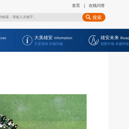
首页
在线问答
搜索
大美雄安
雄安未来
ices
Information
Bluep
务
天蓝地绿 水城共融
创新引领 卓越缔造