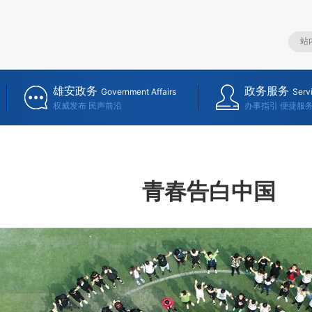
雄安政务
政务服务
Government Affairs
Serv
权威发布 民声前沿
办事指引 便捷服
青春告白中国