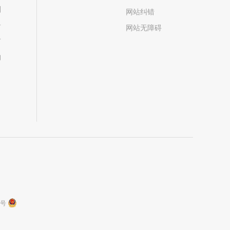
划
网站纠错
居
网站无障碍
市
构
9号