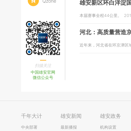
Qzone
雄安新区环白洋淀国
本届赛事全程44公里。
201
河北：高质量营造
近年来，河北省在环京津区
扫描关注
中国雄安官网
微信公众号
千年大计
雄安新闻
雄安政务
中央部署
最新播报
机构设置