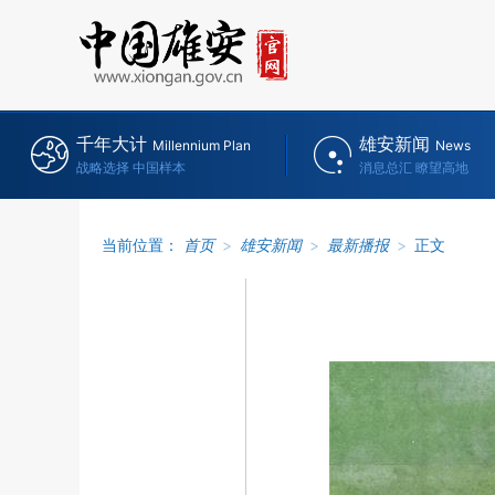
千年大计
雄安新闻
Millennium Plan
News
战略选择 中国样本
消息总汇 瞭望高地
当前位置：
首页
>
雄安新闻
>
最新播报
>
正文