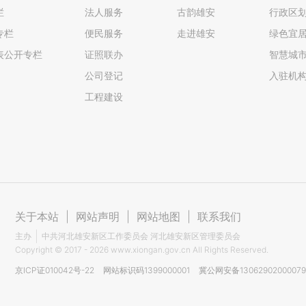
栏
法人服务
古韵雄安
行政区
专栏
便民服务
走进雄安
绿色宜
表公开专栏
证照联办
智慧城
公司登记
入驻机
工程建设
关于本站
|
网站声明
|
网站地图
|
联系我们
主办
中共河北雄安新区工作委员会 河北雄安新区管理委员会
Copyright ©
2017 - 2026
www.xiongan.gov.cn All Rights Reserved.
京ICP证010042号-22
网站标识码1399000001
冀公网安备1306290200007