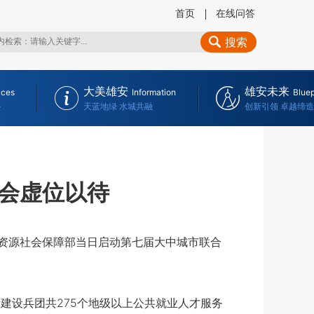
首页
在线问答
搜索
大美雄安
雄安未来
ices
Information
Bluep
务
天蓝地绿 水城共融
创新引领 卓越缔造
聘会虚位以待
资源社会保障部当日启动第七届大中城市联合
设兵团共275个地级以上公共就业人才服务