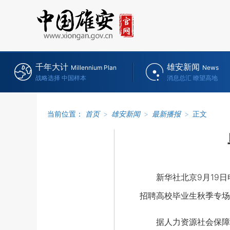
千年大计
雄安新闻
Millennium Plan
News
战略选择 中国样本
消息总汇 瞭望高地
当前位置：
首页
>
雄安新闻
>
最新播报
>
正文
新华社北京9月19日电
招聘高校毕业生秋季专场
据人力资源社会保障部有