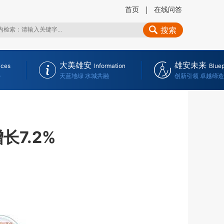
首页
在线问答
搜索
大美雄安
雄安未来
ices
Information
Bluep
务
天蓝地绿 水城共融
创新引领 卓越缔造
7.2%