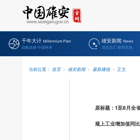
千年大计
雄安新闻
Millennium Plan
News
战略选择 中国样本
消息总汇 瞭望高地
当前位置：
首页
>
雄安新闻
>
最新播报
>
正文
原标题：1至8月全
规上工业增加值同比增