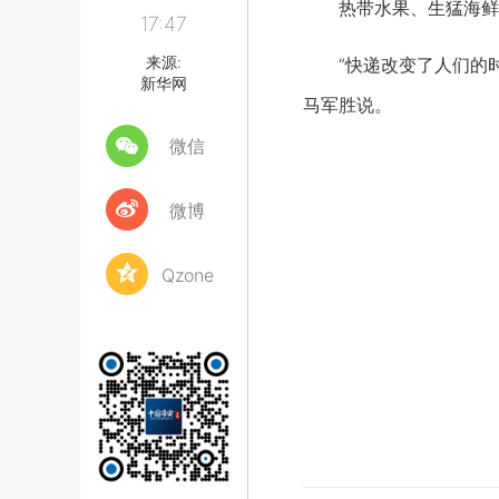
热带水果、生猛海鲜、
17:47
来源:
“快递改变了人们的时
新华网
马军胜说。
微信
微博
Qzone