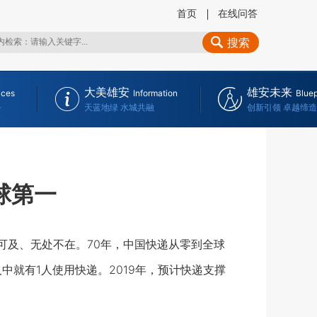
首页
在线问答
搜索
大美雄安
雄安未来
ices
Information
Bluep
务
天蓝地绿 水城共融
创新引领 卓越缔造
球第一
及、无处不在。70年，中国快递从零到全球
中就有1人使用快递。2019年，预计快递支撑