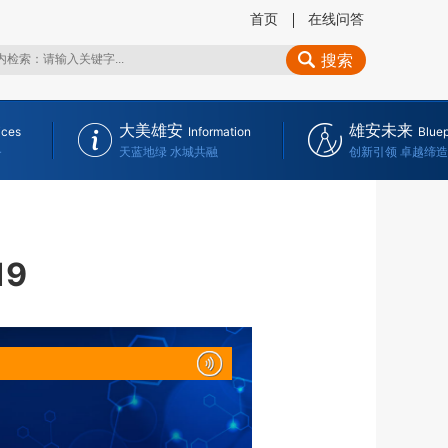
首页
在线问答
搜索
大美雄安
雄安未来
ices
Information
Bluep
务
天蓝地绿 水城共融
创新引领 卓越缔造
19