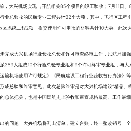
日前，大兴机场实现与开航相关85个项目的竣工验收；7月11日
行业总验收的民航专业工程共计82个大项，其中，飞行区工程4
货运区系统工程2项；提交使用许可申报的材料共计10大类。此
完成大兴机场行业验收总验和许可审查终审工作，民航局加强
派289人组成10个行验总验专业组和9个许可终审专业组，与
运输机场使用许可规定》《民航建设工程行业验收暂行办法》等
形成总验和终审意见。此次总验终审是对大兴机场建设“精品、
的总体把关，也是中国民航史上验收和审查规格最高、工作最细
的问题，大兴机场将列出清单，建立台账，逐一整改销号，全