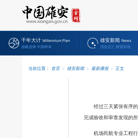
千年大计
雄安新闻
Millennium Plan
News
战略选择 中国样本
消息总汇 瞭望高地
当前位置：
首页
>
雄安新闻
>
最新播报
>
正文
经过三天紧张有序的验
完成验收和审查发现的所
机场民航专业工程行业