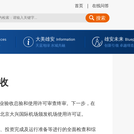
首页
在线问答
搜索
大美雄安
雄安未来
ices
Information
Bluep
务
天蓝地绿 水城共融
创新引领 卓越缔造
收
业验收总验和使用许可审查终审。下一步，在
北京大兴国际机场颁发机场使用许可证。
、投资完成及运行准备等进行的全面检查和综