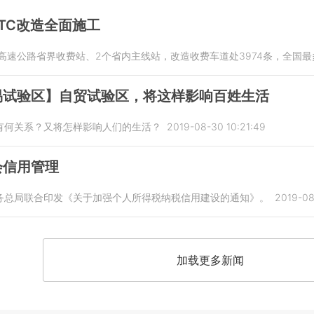
TC改造全面施工
高速公路省界收费站、2个省内主线站，改造收费车道处3974条，全国
易试验区】自贸试验区，将这样影响百姓生活
有何关系？又将怎样影响人们的生活？
2019-08-30 10:21:49
会信用管理
务总局联合印发《关于加强个人所得税纳税信用建设的通知》。
2019-08
加载更多新闻