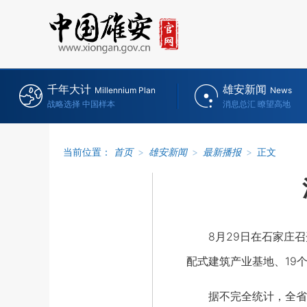
千年大计
雄安新闻
Millennium Plan
News
战略选择 中国样本
消息总汇 瞭望高地
当前位置：
首页
>
雄安新闻
>
最新播报
>
正文
8月29日在石家庄召开
配式建筑产业基地、19
据不完全统计，全省预制