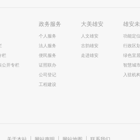
政务服务
大美雄安
雄安
个人服务
人文雄安
功能定
栏
法人服务
古韵雄安
行政区
专栏
便民服务
走进雄安
绿色宜
表公开专栏
证照联办
智慧城
公司登记
入驻机
工程建设
关于本站
|
网站声明
|
网站地图
|
联系我们