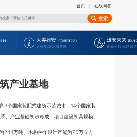
首页
在线问答
搜索
大美雄安
雄安未来
ices
Information
Bluep
务
天蓝地绿 水城共融
创新引领 卓越缔造
建筑产业基地
3个国家装配式建筑示范城市、14个国家装
体系、产业基础初步形成，项目建设初具规模。
44万吨、木构件年设计产能为7.5万立方