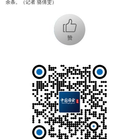
余条。（记者 骆倩雯）
+1