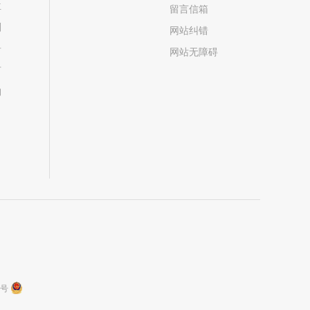
位
留言信箱
划
网站纠错
居
网站无障碍
市
构
9号