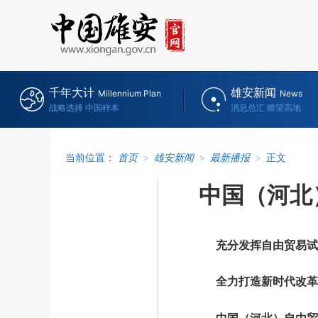
千年大计
雄安新闻
Millennium Plan
News
战略选择 中国样本
消息总汇 瞭望高地
当前位置：
首页
>
雄安新闻
>
最新播报
>
正文
中国（河北
充分发挥自由贸易试
全力打造新时代改革