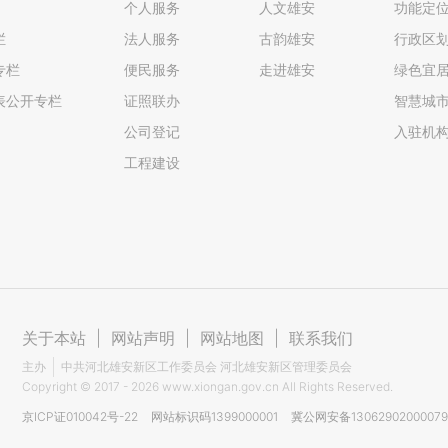
个人服务
人文雄安
功能定
栏
法人服务
古韵雄安
行政区
专栏
便民服务
走进雄安
绿色宜
表公开专栏
证照联办
智慧城
公司登记
入驻机
工程建设
关于本站
|
网站声明
|
网站地图
|
联系我们
主办
中共河北雄安新区工作委员会 河北雄安新区管理委员会
Copyright ©
2017 - 2026
www.xiongan.gov.cn All Rights Reserved.
京ICP证010042号-22
网站标识码1399000001
冀公网安备1306290200007