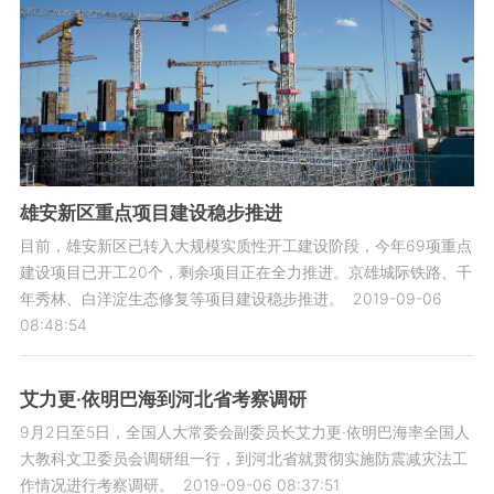
雄安新区重点项目建设稳步推进
目前，雄安新区已转入大规模实质性开工建设阶段，今年69项重点
建设项目已开工20个，剩余项目正在全力推进。京雄城际铁路、千
年秀林、白洋淀生态修复等项目建设稳步推进。
2019-09-06
08:48:54
艾力更·依明巴海到河北省考察调研
9月2日至5日，全国人大常委会副委员长艾力更·依明巴海率全国人
大教科文卫委员会调研组一行，到河北省就贯彻实施防震减灾法工
作情况进行考察调研。
2019-09-06 08:37:51