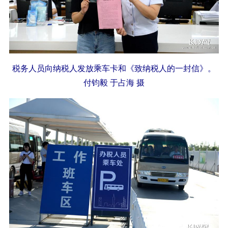
税务人员向纳税人发放乘车卡和《致纳税人的一封信》。
付钧毅 于占海 摄