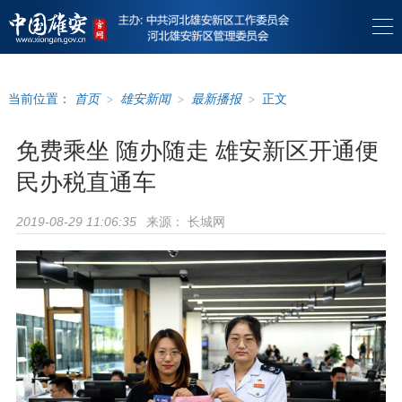
当前位置：
首页
>
雄安新闻
>
最新播报
>
正文
免费乘坐 随办随走 雄安新区开通便
民办税直通车
来源：
长城网
2019-08-29 11:06:35