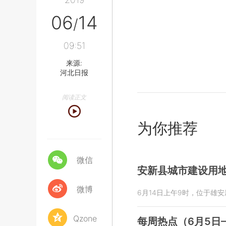
06
14
/
09:51
来源:
河北日报
阅读正文
为你推荐
微信
安新县城市建设用
微博
6月14日上午9时，位于雄
Qzone
每周热点（6月5日—