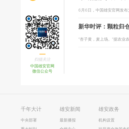
6月6日，中国雄安官网发
新华时评：颗粒归仓
“杏子黄，麦上场。”据农
扫描关注
中国雄安官网
微信公众号
千年大计
雄安新闻
雄安政务
中央部署
最新播报
机构设置
重大时刻
全媒中心
扶贫资金政策专