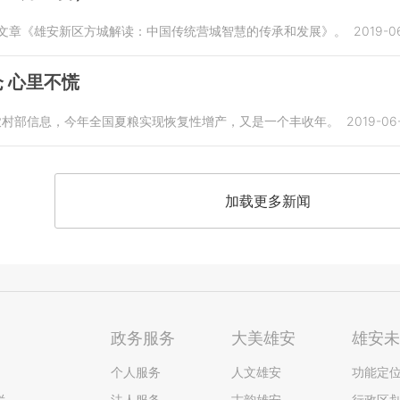
布文章《雄安新区方城解读：中国传统营城智慧的传承和发展》。
2019-06
 心里不慌
业农村部信息，今年全国夏粮实现恢复性增产，又是一个丰收年。
2019-06-
加载更多新闻
政务服务
大美雄安
雄安
个人服务
人文雄安
功能定
栏
法人服务
古韵雄安
行政区