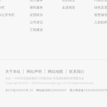
专栏
便民服务
走进雄安
绿色宜
表公开专栏
证照联办
智慧城
公司登记
入驻机
工程建设
关于本站
|
网站声明
|
网站地图
|
联系我们
主办
中共河北雄安新区工作委员会 河北雄安新区管理委员会
Copyright ©
2017 - 2026
www.xiongan.gov.cn All Rights Reserved.
京ICP证010042号-22
网站标识码1399000001
冀公网安备1306290200007