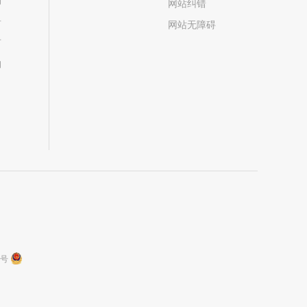
网站纠错
居
网站无障碍
市
构
9号