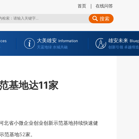
首页
在线问答
搜索
大美雄安
雄安未来
ices
Information
Bluep
务
天蓝地绿 水城共融
创新引领 卓越缔造
范基地达11家
，河北省小微企业创业创新示范基地持续快速健
示范基地52家。