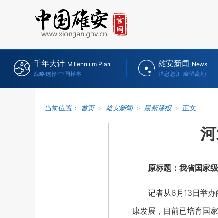
千年大计
雄安新闻
Millennium Plan
News
战略选择 中国样本
消息总汇 瞭望高地
当前位置：
首页
>
雄安新闻
>
最新播报
>
正文
河
原标题：我省国家级小
记者从6月13日举办的
康发展，目前已培育国家