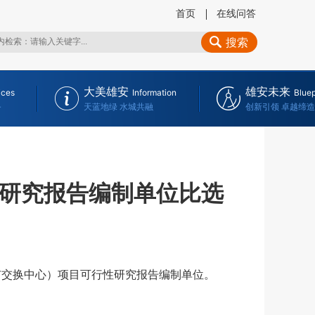
首页
在线问答
搜索
大美雄安
雄安未来
ices
Information
Bluep
务
天蓝地绿 水城共融
创新引领 卓越缔造
性研究报告编制单位比选
交换中心）项目可行性研究报告编制单位。