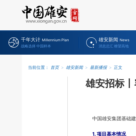
千年大计
雄安新闻
Millennium Plan
News
战略选择 中国样本
消息总汇 瞭望高地
当前位置：
首页
>
雄安新闻
>
最新播报
>
正文
雄安招标丨
中国雄安集团基础建设
1. 项目基本情况