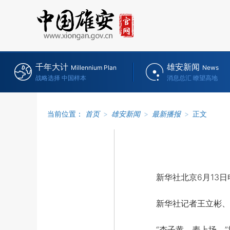
千年大计
雄安新闻
Millennium Plan
News
战略选择 中国样本
消息总汇 瞭望高地
当前位置：
首页
>
雄安新闻
>
最新播报
>
正文
新华社北京6月13日
新华社记者王立彬、
“杏子黄，麦上场。”