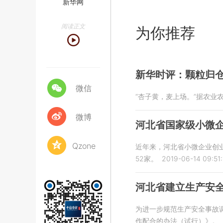
新华网
阅读正文
为你推荐
新华时评：颗粒归仓
微信
“杏子黄，麦上场。”据农
微博
河北省国家级小微企
Qzone
近年来，河北省小微企业创
52家。
2019-06-14 09:51:
河北省建立生产安
为进一步规范生产安全事故
作配合的办法（试行）》。