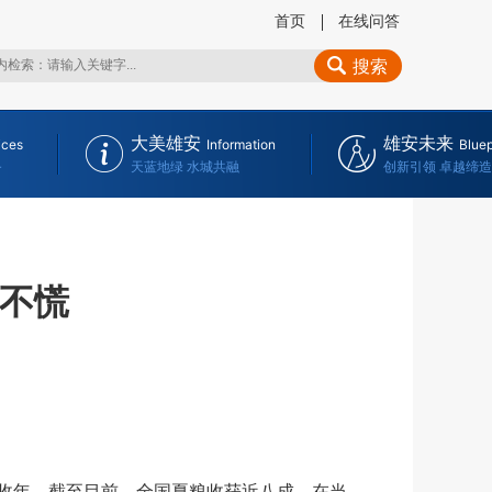
首页
在线问答
搜索
大美雄安
雄安未来
ices
Information
Bluep
务
天蓝地绿 水城共融
创新引领 卓越缔造
里不慌
收年。截至目前，全国夏粮收获近八成。在当