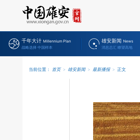
千年大计
雄安新闻
Millennium Plan
News
战略选择 中国样本
消息总汇 瞭望高地
当前位置：
首页
>
雄安新闻
>
最新播报
>
正文