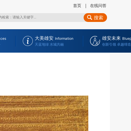
首页
在线问答
搜索
大美雄安
雄安未来
ices
Information
Bluep
务
天蓝地绿 水城共融
创新引领 卓越缔造