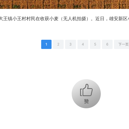
大王镇小王村村民在收获小麦（无人机拍摄）。近日，雄安新区
1
2
3
4
5
6
下一页
+1