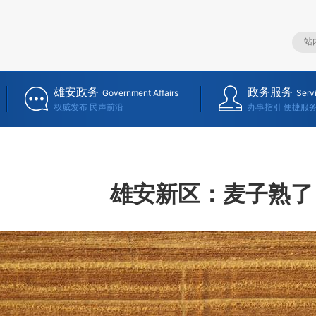
雄安政务
政务服务
Government Affairs
Serv
权威发布 民声前沿
办事指引 便捷服
雄安新区：麦子熟了