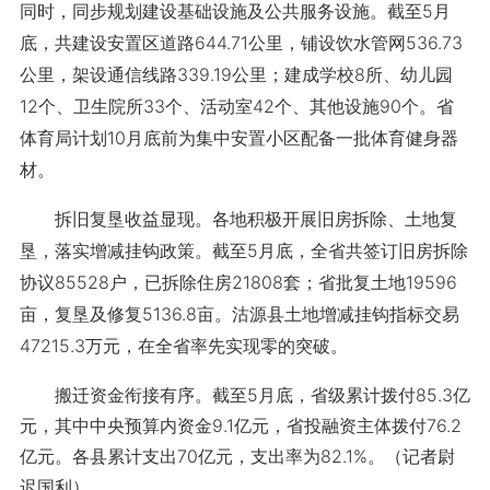
同时，同步规划建设基础设施及公共服务设施。截至5月
底，共建设安置区道路644.71公里，铺设饮水管网536.73
公里，架设通信线路339.19公里；建成学校8所、幼儿园
12个、卫生院所33个、活动室42个、其他设施90个。省
体育局计划10月底前为集中安置小区配备一批体育健身器
材。
拆旧复垦收益显现。各地积极开展旧房拆除、土地复
垦，落实增减挂钩政策。截至5月底，全省共签订旧房拆除
协议85528户，已拆除住房21808套；省批复土地19596
亩，复垦及修复5136.8亩。沽源县土地增减挂钩指标交易
47215.3万元，在全省率先实现零的突破。
搬迁资金衔接有序。截至5月底，省级累计拨付85.3亿
元，其中中央预算内资金9.1亿元，省投融资主体拨付76.2
亿元。各县累计支出70亿元，支出率为82.1%。（记者尉
迟国利）