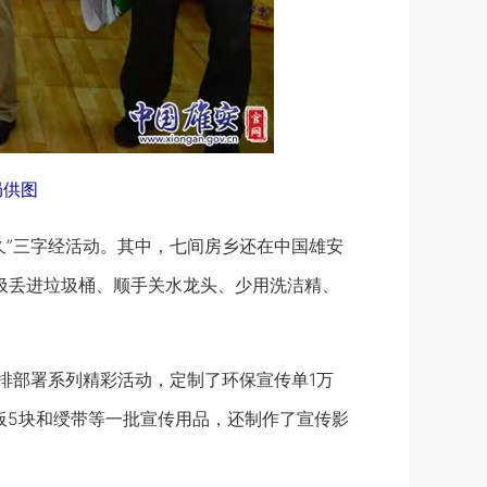
局供图
”三字经活动。其中，七间房乡还在中国雄安
垃圾丢进垃圾桶、顺手关水龙头、少用洗洁精、
排部署系列精彩活动，定制了环保宣传单1万
、展板5块和绶带等一批宣传用品，还制作了宣传影