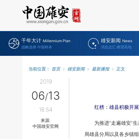
千年大计
雄安新闻
Millennium Plan
News
战略选择 中国样本
消息总汇 瞭望高地
当前位置：
首页
>
雄安新闻
>
最新播报
>
正文
2019
06
13
/
红榜：雄县积极开展“
16:54
来源:
为推进“走遍雄安”生
中国雄安官网
局雄县分局以及各乡镇组