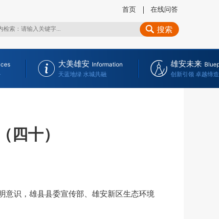
首页
在线问答
搜索
大美雄安
雄安未来
ices
Information
Bluep
务
天蓝地绿 水城共融
创新引领 卓越缔造
”（四十）
明意识，雄县县委宣传部、雄安新区生态环境