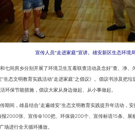
宣传人员“走进家庭”宣讲。雄安新区生态环境
七间房乡分别开展了环境卫生互看联查活动及念好“查、净、久
安”生态文明教育实践活动“走进家庭”之倡议》。倡议书涉及把
生活环保节能措施，倡议大家从身边做起、从小事做起。
期间，雄县结合“走遍雄安”生态文明教育实践提升年活动，安
海报2000张、宣传伞100把、环保袋200个、宣传标语15条
府广场进行全天循环播放。