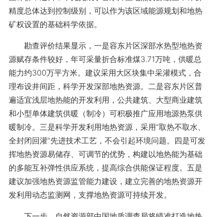
精度总体达到控制级别，可以作为该区域能源规划和地热
矿权设置的基础科学依据。
勘查评价结果显示，一是容东片区深部水热型地热资
源赋存条件较好，年可采量折合标准煤3.71万吨，供暖总
能力约300万平方米。建议采用大区块集中采灌模式，合
理布设井间距，科学开发深部地热资源。二是容东片区普
遍适宜浅层地热能的开发利用，公共建筑、大型商业建筑
和小型单体建筑供暖（制冷）可积极推广应用地源热泵供
暖制冷。三是科学开发利用地热资源，采用“取热不取水、
全封闭回灌”先进技术工艺，不会引起环境问题。四是可发
挥地热资源易储存、可调节的优势，构建以地热能为基础
的多能互补弹性供应系统，提高综合供能保证程度。五是
建议加强地热资源监管能力建设，建立完善的地热资源开
发利用动态监测网，支撑地热资源可持续开发。
下一步，自然资源部中国地质调查局将瞄准打造地热