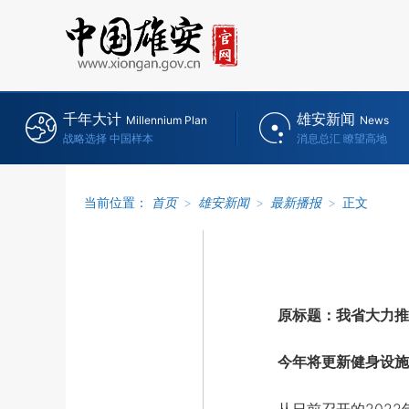
千年大计
雄安新闻
Millennium Plan
News
战略选择 中国样本
消息总汇 瞭望高地
当前位置：
首页
>
雄安新闻
>
最新播报
>
正文
原标题：我省大力推
今年将更新健身设施