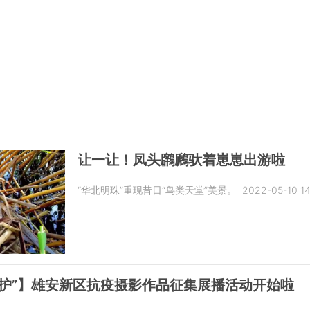
让一让！凤头鸊鷉驮着崽崽出游啦
“华北明珠”重现昔日“鸟类天堂”美景。
2022-05-10 14
“护”】雄安新区抗疫摄影作品征集展播活动开始啦