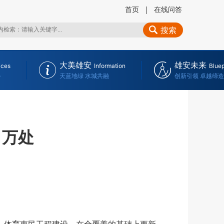
首页
在线问答
搜索
大美雄安
雄安未来
ices
Information
Bluep
务
天蓝地绿 水城共融
创新引领 卓越缔造
1万处