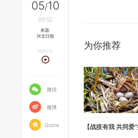
05
10
/
09:52
来源:
河北日报
为你推荐
阅读正文
微信
微博
Qzone
【战疫有我 共同爱