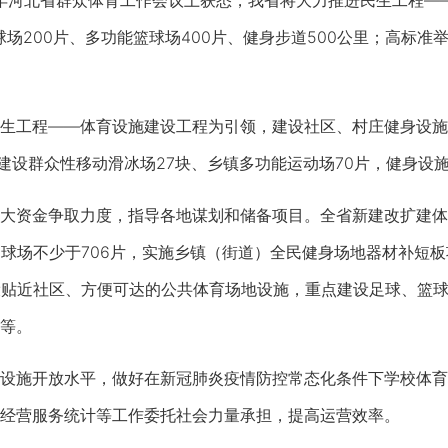
年河北省群众体育工作会议上获悉，我省将大力推进民生工程—
球场200片、多功能篮球场400片、健身步道500公里；高标
程——体育设施建设工程为引领，建设社区、村庄健身设施10
，建设群众性移动滑冰场27块、乡镇多功能运动场70片，健身设
资金争取力度，指导各地谋划和储备项目。全省新建改扩建体育
足球场不少于706片，实施乡镇（街道）全民健身场地器材补短
设贴近社区、方便可达的公共体育场地设施，重点建设足球、篮
等。
施开放水平，做好在新冠肺炎疫情防控常态化条件下学校体育
经营服务统计等工作委托社会力量承担，提高运营效率。