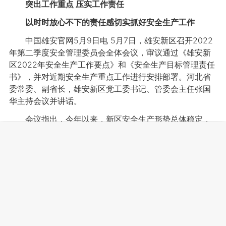
突出工作重点 压实工作责任
以时时放心不下的责任感切实抓好安全生产工作
中国雄安官网5月9日电 5月7日，雄安新区召开2022
年第二季度安全管理委员会全体会议，审议通过《雄安新
区2022年安全生产工作要点》和《安全生产目标管理责任
书》，并对近期安全生产重点工作进行安排部署。河北省
委常委、副省长，雄安新区党工委书记、管委会主任张国
华主持会议并讲话。
会议指出，今年以来，新区安全生产形势总体稳定，
但也要清醒的认识到，新区传统产业存量风险和大规模建
设新增风险交织叠加，容不得半点松懈麻痹和马虎大意。
新区各级各部门要提高政治站位，深入贯彻落实习近平总
书记对湖南长沙居民自建房倒塌事故作出的重要指示精神
和李克强总理批示要求，以“时时放心不下”的责任感切实抓
好安全生产工作，做到大事不能有、小事不能出，坚决保
障人民群众生命财产安全和社会大局稳定。
会议强调，新区上下要深刻汲取近期发生的各类生产