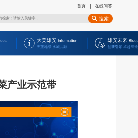
首页
在线问答
搜索
大美雄安
雄安未来
ices
Information
Bluep
务
天蓝地绿 水城共融
创新引领 卓越缔造
菜产业示范带