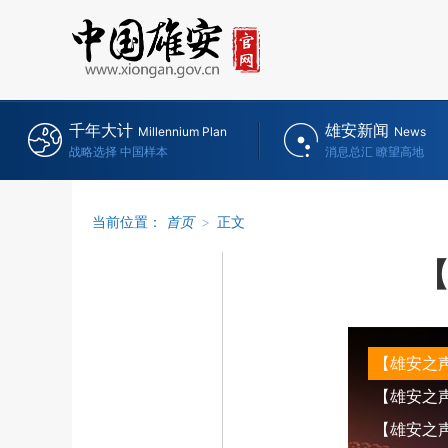
千年大计
雄安新闻
Millennium Plan
News
战略选择 中国样本
消息总汇 瞭望高地
当前位置：
首页
>
正文
【雄安之
【雄安之声】
【雄安之声】