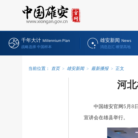
千年大计
雄安新闻
Millennium Plan
News
战略选择 中国样本
消息总汇 瞭望高地
当前位置：
首页
>
雄安新闻
>
最新播报
>
正文
河北
中国雄安官网5月8日电
宣讲会在雄县举行。