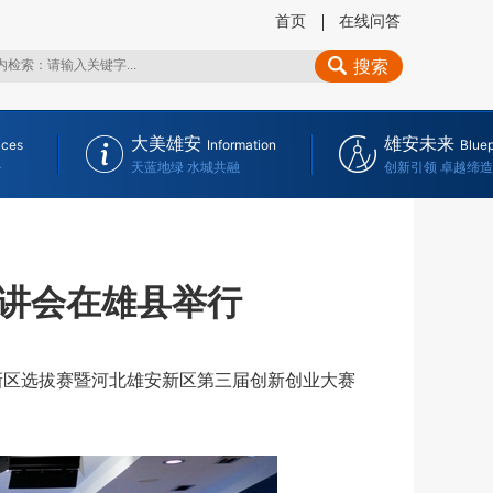
首页
在线问答
搜索
大美雄安
雄安未来
ices
Information
Bluep
务
天蓝地绿 水城共融
创新引领 卓越缔造
讲会在雄县举行
新区选拔赛暨河北雄安新区第三届创新创业大赛